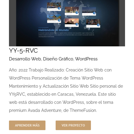
YY-5-RVC
Desarrollo Web
,
Diseño Gráfico
,
WordPress
Año: 2022 Trabajo Realizado: Creación Sitio Web con
WordPress Personalización de Tema WordPress
Mantenimiento y Actualización Sitio Web Sitio personal de
YY5RVC, establecido en Caracas, Venezuela. Este sitio
web está desarrollado con WordPress, sobre el tema
premium Avada Adventure, de ThemeFusion.
APRENDER MÁS
VER PROYECTO