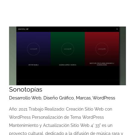
Sonotopías
Desarrollo Web
,
Diseño Gráfico
,
Marcas
,
WordPress
Año: 2021 Trabajo Realizado: Creación Sitio Web con
WordPress Personalización de Tema WordPress
Mantenimiento y Actualización Sitio Web 4' 33" es un
proyecto cultural, dedicado a la difusión de música rara y