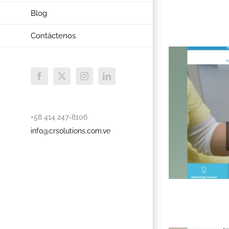
Blog
Contáctenos
Facebook
X
Instagram
LinkedIn
+58 414 247-8106
info@crsolutions.com.ve