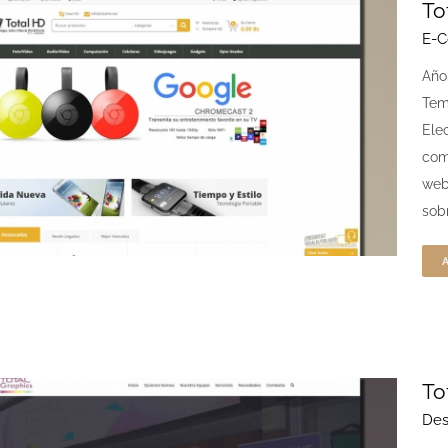
To
E-
Año
Tem
Ele
com
web
sob
To
Des