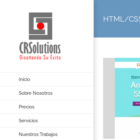
Skip
to
HTML/CS
content
Inicio
Sobre Nosotros
Precios
Servicios
Nuestros Trabajos