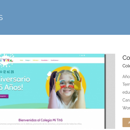
S
Co
Col
Año
Tem
edu
Car
Wor