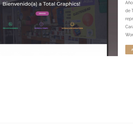
Año
de 
rep
Car
Wor