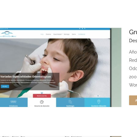
Gr
Des
Año
Red
Odo
200
Wor